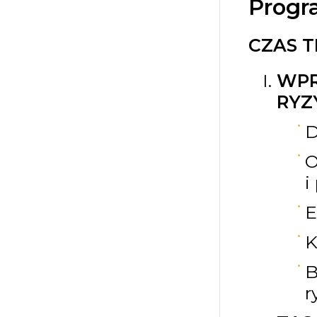
Progr
CZAS T
WPR
RYZ
D
O
i
E
K
B
r