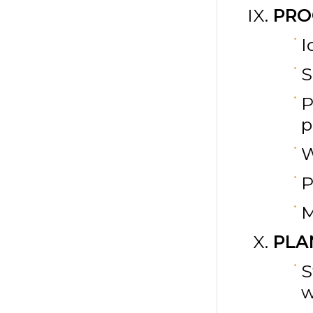
PRO
I
S
P
p
W
P
M
PLA
S
w