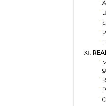
A
U
Ł
P
T
REA
M
g
R
P
O