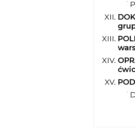
P
DOK
gru
POL
wars
OPR
ćwic
POD
D