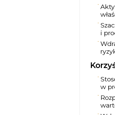
Akty
właś
Sza
i pr
Wdra
ryzy
Korzyś
Sto
w pr
Roz
wa