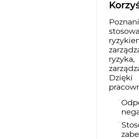
Korzyś
Poznan
stosow
ryzykie
zarządz
ryzyka,
zarządz
Dzięki
pracown
Odp
nega
Sto
zabe