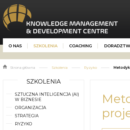
KMDC
O NAS
SZKOLENIA
COACHING
DORADZTW
Strona główna
Szkolenia
Ryzyko
Metodyki
SZKOLENIA
SZTUCZNA INTELIGENCJA (AI)
Meto
W BIZNESIE
ORGANIZACJA
proj
STRATEGIA
RYZYKO