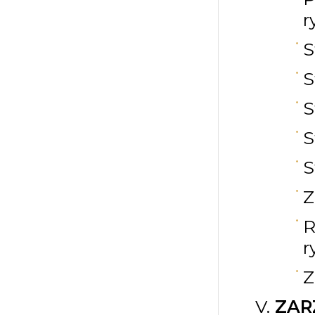
r
S
S
S
S
S
Z
R
r
Z
ZAR