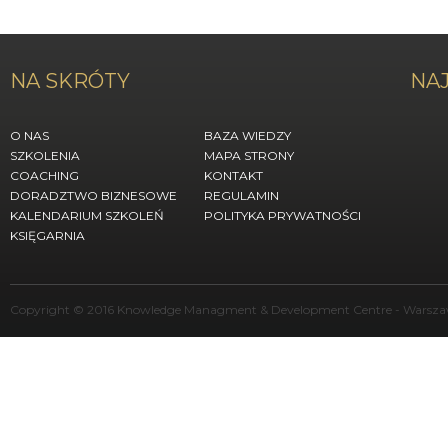
NA SKRÓTY
NAJ
O NAS
BAZA WIEDZY
SZKOLENIA
MAPA STRONY
COACHING
KONTAKT
DORADZTWO BIZNESOWE
REGULAMIN
KALENDARIUM SZKOLEŃ
POLITYKA PRYWATNOŚCI
KSIĘGARNIA
Copyright © 2016 Knowledge Managment & Development Centre - Warszaw