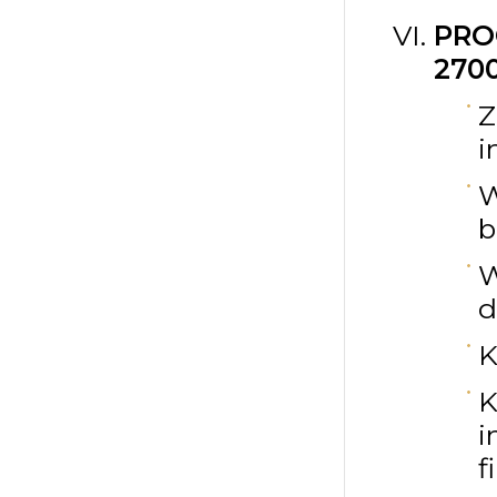
PRO
2700
Z
i
W
b
W
d
K
K
i
f