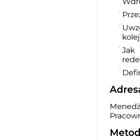
Wdro
Prze
Uwz
kole
Jak 
rede
Defi
Adresa
Menedże
Pracown
Metod