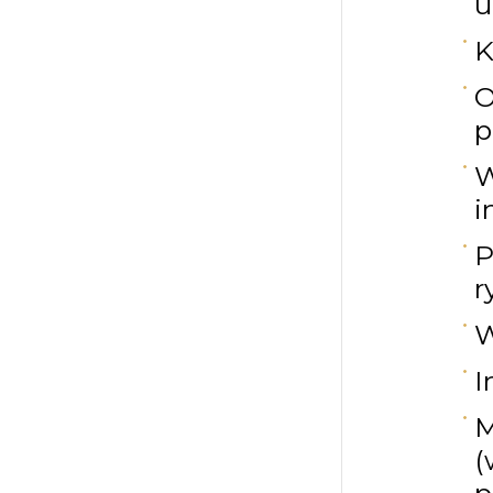
u
K
O
p
W
i
P
r
W
I
M
(