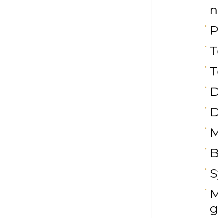
n
P
T
T
D
D
M
B
S
M
g