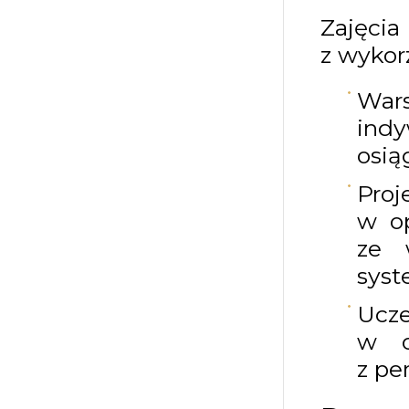
Zajęc
z wykor
War
ind
osią
Proj
w op
ze 
syst
Ucze
w o
z pe