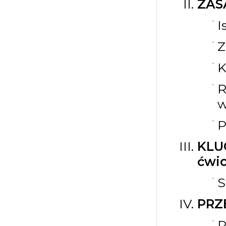
ZAS
I
Z
K
R
w
P
KLU
ćwic
S
PRZ
P