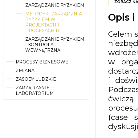
ZOBACZ NA
ZARZĄDZANIE RYZYKIEM
METODYKI ZARZĄDZNIA
Opis i
RYZYKIEM W
PROJEKTACH I
PROCESACH IT
Celem s
ZARZĄDZANIE RYZYKIEM
niezbęd
I KONTROLA
WEWNĘTRZNA
wdrożen
w organ
PROCESY BIZNESOWE
dostar
ZMIANA
i doświ
ZASOBY LUDZKIE
Podcza
ZARZĄDZANIE
LABORATORIUM
ćwiczą
procesu
(case 
dyskusj