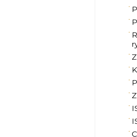
P
P
R
r
Z
K
P
Z
I
I